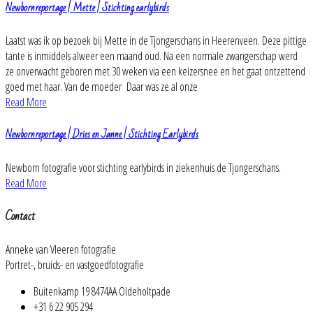
Newbornreportage | Mette | Stichting earlybirds
Laatst was ik op bezoek bij Mette in de Tjongerschans in Heerenveen. Deze pittige
tante is inmiddels alweer een maand oud. Na een normale zwangerschap werd
ze onverwacht geboren met 30 weken via een keizersnee en het gaat ontzettend
goed met haar. Van de moeder Daar was ze al onze
Read More
Newbornreportage | Dries en Janne | Stichting Earlybirds
Newborn fotografie voor stichting earlybirds in ziekenhuis de Tjongerschans.
Read More
Contact
Anneke van Vleeren fotografie
Portret-, bruids- en vastgoedfotografie
Buitenkamp 19 8474AA Oldeholtpade
+31 6 22 905 294