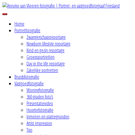
Skip
to
Because words are not enough
content
Anneke van Vleeren fotografie |
Home
Portretfotografie
Zwangerschapsreportage
Portret- en vastgoedfotograaf
Newborn lifestyle reportage
Kind en gezin reportage
Friesland
Groepsportretten
Day in the life reportage
Zakelijke portretten
Bruidsfotografie
Vastgoedfotografie
Woningfotografie
360 graden foto’s
Presentatievideo
Hoogtefotografie
Inmeten en plattegronden
Artist impression
Tips