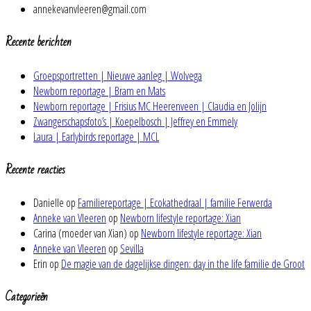
annekevanvleeren@gmail.com
Recente berichten
Groepsportretten | Nieuwe aanleg | Wolvega
Newborn reportage | Bram en Mats
Newborn reportage | Frisius MC Heerenveen | Claudia en Jolijn
Zwangerschapsfoto’s | Koepelbosch | Jeffrey en Emmely
Laura | Earlybirds reportage | MCL
Recente reacties
Danielle
op
Familiereportage | Ecokathedraal | familie Ferwerda
Anneke van Vleeren
op
Newborn lifestyle reportage: Xian
Carina (moeder van Xian)
op
Newborn lifestyle reportage: Xian
Anneke van Vleeren
op
Sevilla
Erin
op
De magie van de dagelijkse dingen: day in the life familie de Groot
Categorieën