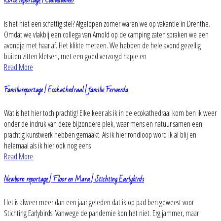
Korte reportage | Canadameer
Is het niet een schattig stel? Afgelopen zomer waren we op vakantie in Drenthe.
Omdat we vlakbij een collega van Arnold op de camping zaten spraken we een
avondje met haar af. Het klikte meteen. We hebben de hele avond gezellig
buiten zitten kletsen, met een goed verzorgd hapje en
Read More
Familiereportage | Ecokathedraal | familie Ferwerda
Wat is het hier toch prachtig! Elke keer als ik in de ecokathedraal kom ben ik weer
onder de indruk van deze bijzondere plek, waar mens en natuur samen een
prachtig kunstwerk hebben gemaakt. Als ik hier rondloop word ik al blij en
helemaal als ik hier ook nog eens
Read More
Newborn reportage | Floor en Mara | Stichting Earlybirds
Het is alweer meer dan een jaar geleden dat ik op pad ben geweest voor
Stichting Earlybirds. Vanwege de pandemie kon het niet. Erg jammer, maar