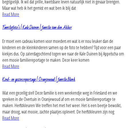
begrijpelijk. Ik wil dat prille, kwetsbare leven natuurlijk niet in gevaar brengen.
Maar wat heb ik het gemist en wat ben ik blij dat
Read More
Familiefoto’s | Kale Duinen | familie van den Akker
Er moet een cadeau komen voor moeders en wat is er nou leuker dan de
kinderen en de kleinkinderen samen op de foto te hebben? Tijd voor een paar
kiekjes dus. Op zaterdagochtend togen we naar de Kale Duinen bij Appelscha om
een mooie familiereportage te maken. Deze keer komen
Read More
Kind- en gezinsreportage | Oranjewoud | familie Blonk
Wat een gezellig stel! Deze familie is een weekendje weg in Friesland en we
spreken in de Overtuin in Oranjewoud af om en mooie familiereportage te
maken. Herfstkleuren We treffen het met het weer. Het is een beetje bewolkt,
maar droog, wat mooie, zachte plaatjes oplevert. De herfstkleuren zijn nog
Read More