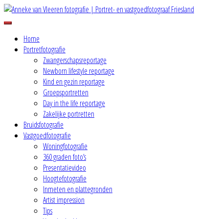
Skip
to
Because words are not enough
content
Anneke van Vleeren fotografie |
Home
Portretfotografie
Zwangerschapsreportage
Portret- en vastgoedfotograaf
Newborn lifestyle reportage
Kind en gezin reportage
Friesland
Groepsportretten
Day in the life reportage
Zakelijke portretten
Bruidsfotografie
Vastgoedfotografie
Woningfotografie
360 graden foto’s
Presentatievideo
Hoogtefotografie
Inmeten en plattegronden
Artist impression
Tips