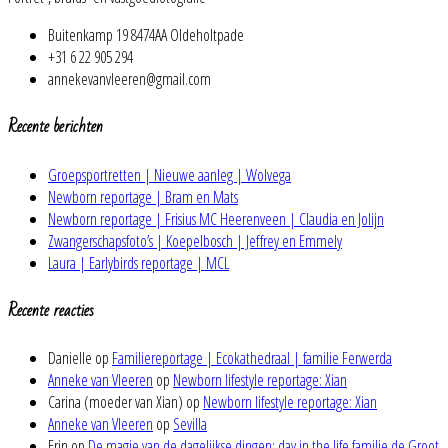
Buitenkamp 19 8474AA Oldeholtpade
+31 6 22 905 294
annekevanvleeren@gmail.com
Recente berichten
Groepsportretten | Nieuwe aanleg | Wolvega
Newborn reportage | Bram en Mats
Newborn reportage | Frisius MC Heerenveen | Claudia en Jolijn
Zwangerschapsfoto’s | Koepelbosch | Jeffrey en Emmely
Laura | Earlybirds reportage | MCL
Recente reacties
Danielle
op
Familiereportage | Ecokathedraal | familie Ferwerda
Anneke van Vleeren
op
Newborn lifestyle reportage: Xian
Carina (moeder van Xian)
op
Newborn lifestyle reportage: Xian
Anneke van Vleeren
op
Sevilla
Erin
op
De magie van de dagelijkse dingen: day in the life familie de Groot