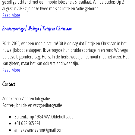
gezellige ochtend met een mooie fotoserie als resultaat. Van de ouders Op 2
augustus 2023 zijn onze twee meisjes Lotte en Sofie geboren!
Read More
Bruidsreportage | Wolvega | Tietsje en Christiaan
20-11-2020, wat een mooie datum! Dit is de dag dat Tietsje en Christiaan in het
huwelijksbootje stappen. Ik verzorgde hun bruidsreportage in en rond Wolvega
op deze bijzondere dag. Herfst In de herfst weet je het nooit met het weer. Het
kan gieten, maar het kan ook stralend weer zijn.
Read More
Contact
Anneke van Vleeren fotografie
Portret-, bruids- en vastgoedfotografie
Buitenkamp 19 8474AA Oldeholtpade
+31 6 22 905 294
annekevanvleeren@gmail.com