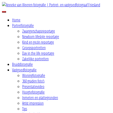
Skip
to
Because words are not enough
content
Anneke van Vleeren fotografie |
Home
Portretfotografie
Zwangerschapsreportage
Portret- en vastgoedfotograaf
Newborn lifestyle reportage
Kind en gezin reportage
Friesland
Groepsportretten
Day in the life reportage
Zakelijke portretten
Bruidsfotografie
Vastgoedfotografie
Woningfotografie
360 graden foto’s
Presentatievideo
Hoogtefotografie
Inmeten en plattegronden
Artist impression
Tips