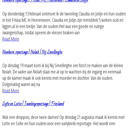
Newborn reportage | Frisius MC Heerenveen | Claudia en Jolijn
Op donderdag 13 februari ontmoet ik de tweeling Claudia en Jolijn en hun ouders
in het Frisius MC in Heerenveen. Claudia en Jolijn zijn inmiddels 5 weken oud en
liggen al in een bedje. Van de ouders Het was een goede en rustige
zwangerschap, totdat opeens de vliezen braken van
Read More
Newborn reportage | Nolah | Nij Smellinghe
Op dinsdag 19 maart kom ik bij Nij Smellinghe om foto’s te maken van de kleine
Nolah. De vader van Nolah staat me al op te wachten bij de ingang en eenmaal
op de kamer maak ik ook kennis met moeder en dochter. Van de ouders
Dolgelukkig waren wij na
Read More
Sofie en Lotte | Tweelingreportage | Friesland
Wat een droppies, deze twee dames! Op dinsdag 21 augustus maak ik kennis met
Lotte en Sofie en hun ouders voor een earlybirds reportage. Het wordt een