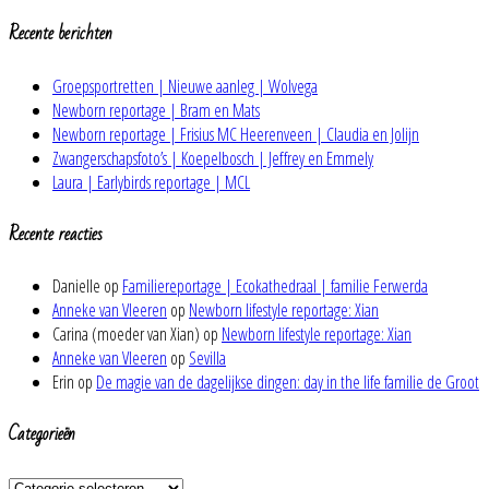
Recente berichten
Groepsportretten | Nieuwe aanleg | Wolvega
Newborn reportage | Bram en Mats
Newborn reportage | Frisius MC Heerenveen | Claudia en Jolijn
Zwangerschapsfoto’s | Koepelbosch | Jeffrey en Emmely
Laura | Earlybirds reportage | MCL
Recente reacties
Danielle
op
Familiereportage | Ecokathedraal | familie Ferwerda
Anneke van Vleeren
op
Newborn lifestyle reportage: Xian
Carina (moeder van Xian)
op
Newborn lifestyle reportage: Xian
Anneke van Vleeren
op
Sevilla
Erin
op
De magie van de dagelijkse dingen: day in the life familie de Groot
Categorieën
Categorieën